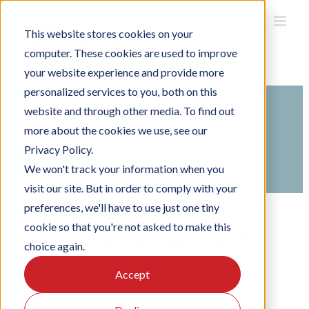
Ga
naar
inhoud
This website stores cookies on your
computer. These cookies are used to improve
your website experience and provide more
personalized services to you, both on this
Search
website and through other media. To find out
For
more about the cookies we use, see our
Home
Kennisbank
Officebooking gebruiken
Privacy Policy.
Gebruik de Officebooking mobiele app
We won't track your information when you
Persoonlijke instellingen
visit our site. But in order to comply with your
preferences, we'll have to use just one tiny
cookie so that you're not asked to make this
Hoe pas ik de taal van de
choice again.
mobiele app aan?
Accept