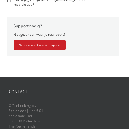
mobiele app?
Support nodig?
Niet gevonden waar je naar zocht?
Neem contact op met Support
CONTACT
Officebooking b.v.
Schieblock | unit 6.01
Schiekade 189
3013 BR Rotterdam
The Netherlands