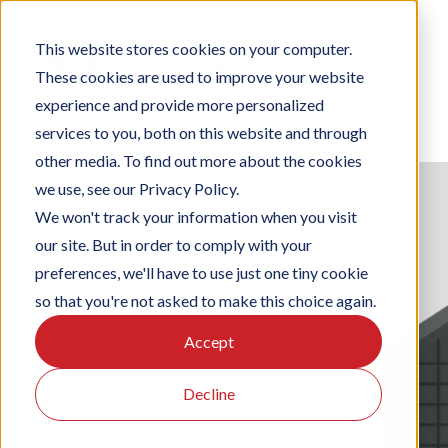
Ga
naar
inhoud
This website stores cookies on your computer.
These cookies are used to improve your website
experience and provide more personalized
services to you, both on this website and through
Home
/
Solutions
/
Smart Campus Solutions
other media. To find out more about the cookies
we use, see our Privacy Policy.
We won't track your information when you visit
Smart
our site. But in order to comply with your
preferences, we'll have to use just one tiny cookie
building
so that you're not asked to make this choice again.
Accept
Een slimme
werkplek is een
Decline
duurzame werkplek.
Door het meten van