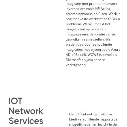
integratie met premium netwerk
leveranciers zoals HP Aruba,
Xtreme networks en Cisco. Werk je
nog met vaste werkstations? Geen
probleem. WOWS maakt het
mogelijk om op basis van
inloggegevens de locatie van je
gebruiker vast te stellen. We
bieden daarvoor aanvullende
integraties met bijvoorbeeld Azure
AD of Splunk.
WOWS is zowel als
Microsoft en Java service
verkrijgbaar.
IOT
Network
Het Officebooking platform
Services
biedt verschillende rapportage
mogelijkheden en inzicht in de