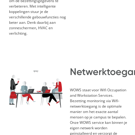
om de bezettingsgegevens te
verbeteren. Met intelligente
koppelingen stuur je de
verschillende gebouwfuncties nog
beter aan
. D
enk daarbij aan
zonneschermen, HVAC en
verlichting.
Netwerktoega
W
OWS
staat voor Wifi Occupation
and Workstation Services.
Bezetting monitoring via Wifi-
netwerktoegang is de optimale
manier om het exacte aantal
mensen op je campus te bepalen.
Onze WOWS service kan binnen je
eigen netwerk worden
ge
ï
nstalleerd en verzorgt de