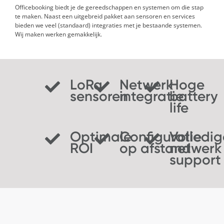
Officebooking biedt je de gereedschappen en systemen om die stap
te maken. Naast een uitgebreid pakket aan sensoren en services
bieden we veel
(standaard)
integraties met je bestaande systemen.
Wij maken werken gemakkelijk.
LoRa
Netwerk
Hoge
sensoren
integratie
battery
life
Optimale
Configuratie
Volledig
ROI
op afstand
netwerk
support