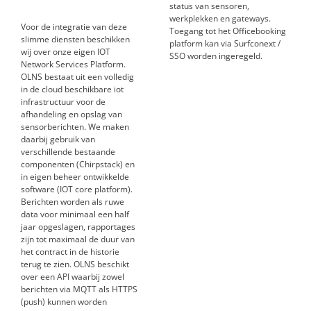
status van sensoren,
werkplekken en gateways.
Voor de integratie van
deze
Toegang tot het Officebooking
slimme diensten beschikken
platform kan via Surfconext /
wij over onze eigen IOT
SSO worden ingeregeld.
Network Services Platform.
OLNS bestaat uit een volledig
in de cloud beschikbare iot
infrastructuur voor de
afhandeling en opslag van
sensorberichten. We maken
daarbij gebruik van
verschillende bestaande
componenten
(Chirpstack)
en
in eigen beheer ontwikkelde
software
(IOT
core platform).
Berichten worden als ruwe
data voor minimaal een half
jaar opgeslagen, rapportages
zijn tot
maximaal de duur van
het contract in de historie
terug te zien.
OLNS beschikt
over een API waarbij zowel
berichten via MQTT als HTTPS
(push)
kunnen worden