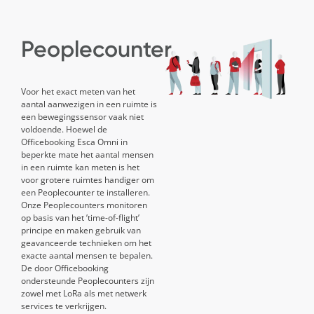
Peoplecounter
Voor het exact meten van het
aantal aanwezigen in een ruimte is
een bewegingssensor vaak niet
voldoende. Hoewel de
Officebooking Esca Omni in
beperkte mate het aantal mensen
in een ruimte kan meten is het
voor grotere ruimtes handiger om
een
P
eoplecounter te installeren.
Onze Peoplecounters monitoren
op basis van het ’time-of-flight’
principe en maken gebruik van
geavanceerde technieken om het
exacte aantal mensen te bepalen.
De door Officebooking
ondersteunde
P
eoplecounters zijn
zowel met LoRa als met netwerk
services te verkrijgen.