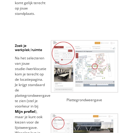
komt gelijk terecht
op jouw
standplaats.
Zoek je
werkplek/ruimte
Na het selecteren
van jouw
studie-/werklocatie
kom je terecht op
de locatiepagina.
Je krijgt standaard
de
plattegrondweergave
Plattegrondweergave
te zien (stel je
voorkeur in bij
Mijn profiel
),
maar je kunt ook
kiezen voor de
lijstweergave.
Wisselen kun je