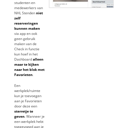
studenten en
medewerkers van
NHL Stenden
niet
zelf
reserveringen
kunnen maken
via app en ook
geen gebruik
maken van de
Check in functie
kun hoef in het
Dashboard
alleen
maar te kijken
naar het blok met
Favorieten
.
Een
werkplek/ruimte
kun je toevoegen
aan je Favorieten
door deze een
sterretje te
geven
. Wanneer je
een werkplek hebt
toegevoegd aan je