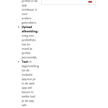
profiel in de
app
zichtbaar is
voor
andere
gebruikers.
Upload
afbeelding:
voeg een
profielfoto
toe en
maak je
profiel
persoonlijk.
Taal:
in
tegenstelling
tot de
mobiele
app kun je
in de web
app wel
kiezen in
welke taal
je de app
wilt