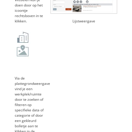
doen door op het
icoontje
rechtsboven in te
klikken.
Lijstweergave
Via
Via de
plattegrondweergave
vind je een
werkplek/ruimte
door te zoeken of
filteren op
specifieke data of
categorie of door
een gekleurd
bolletje aan te
klikken in de