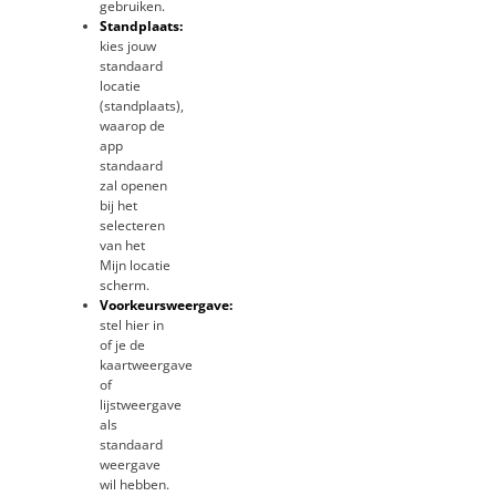
gebruiken.
Standplaats:
kies jouw
standaard
locatie
(standplaats),
waarop de
app
standaard
zal openen
bij het
selecteren
van het
Mijn locatie
scherm.
Voorkeursweergave:
stel hier in
of je de
kaartweergave
of
lijstweergave
als
standaard
weergave
wil hebben.