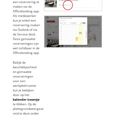
een reservering te
maken via de
Officebooking app.
Als medewerker
kun je enkel een
reservering maken
via Outlook of via
de Service desk.
Deze gemaakte
reserveringen zijn
wel zichtbaar in de
Officebooking app.
Bekijk de
beschikbaarheid
en gemaakte
reserveringen
voor een
werkplek/ruimte
kun je bekijken
door op het
kalender icoontje
te klikken. Op de
plattegrondweergave
vind je deze onder