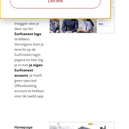
Decline
app ga je naar
nhl-
stenden.officebooking.net
Inloggen doe je
door op het
Surfconext logo
te klikken.
Vervolgens kom je
terecht op de
Surfconext login
pagina en hier log
je in met
je eigen
Surfconext
account
. Je hoeft
geen speciaal
Officebooking
account te hebben
voor de (web) app.
Homepage