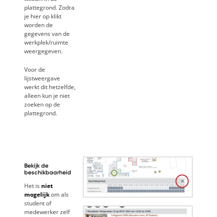
plattegrond. Zodra
je hier op klikt
worden de
gegevens van de
werkplek/ruimte
weergegeven.
Voor de
lijstweergave
werkt dit hetzelfde,
alleen kun je niet
zoeken op de
plattegrond.
Bekijk de
beschikbaarheid
Het is
niet
mogelijk
om als
student of
medewerker zelf