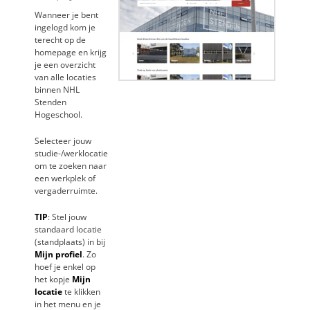
Wanneer je bent
ingelogd kom je
terecht op de
homepage en krijg
je een overzicht
van alle locaties
binnen NHL
Stenden
Hogeschool.
Selecteer jouw
studie-/werklocatie
om te zoeken naar
een werkplek of
vergaderruimte.
TIP
: Stel jouw
standaard locatie
(standplaats) in bij
Mijn profiel
. Zo
hoef je enkel op
het kopje
Mijn
locatie
te klikken
in het menu en je