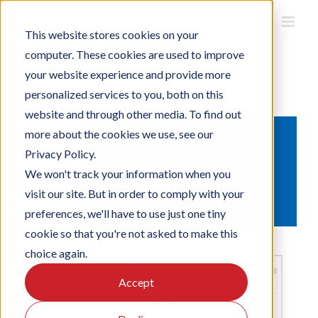
Ga
naar
inhoud
This website stores cookies on your
computer. These cookies are used to improve
your website experience and provide more
personalized services to you, both on this
website and through other media. To find out
more about the cookies we use, see our
Handleiding
Privacy Policy.
We won't track your information when you
web app
visit our site. But in order to comply with your
preferences, we'll have to use just one tiny
cookie so that you're not asked to make this
choice again.
Bezoek de web
pagina en log in
Accept
Om gebruik te
maken van de web