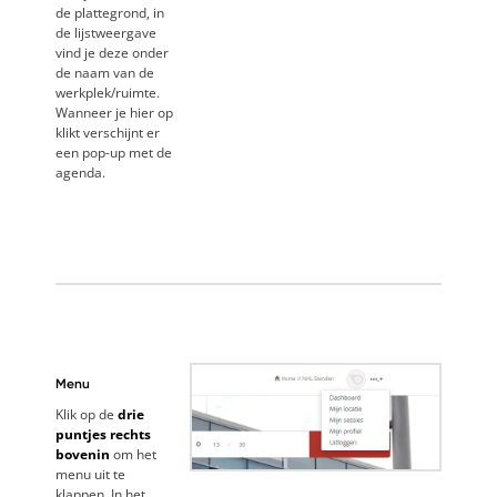
de plattegrond, in
de lijstweergave
vind je deze onder
de naam van de
werkplek/ruimte.
Wanneer je hier op
klikt verschijnt er
een pop-up met de
agenda.
Menu
Klik op de
drie
puntjes rechts
bovenin
om het
menu uit te
klappen. In het