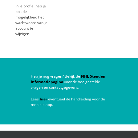
In je profiel heb je
ook de
mogelijkheid het
wachtwoord van je
account te
wijzigen.
Heb je nog vragen? Bekijk de
NHL Stenden
informatiepagina
voor de Veelgestelde
vragen en contactgegevens.
Lees
hier
eventueel de handleiding voor de
mobiele app.