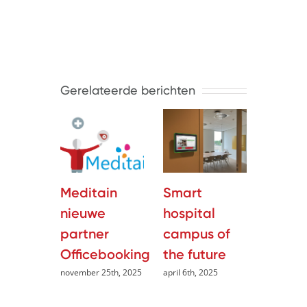
Gerelateerde berichten
Meditain
Smart
De to
nieuwe
hospital
van
partner
campus of
campu
april 3rd, 
Officebooking
the future
november 25th, 2025
april 6th, 2025