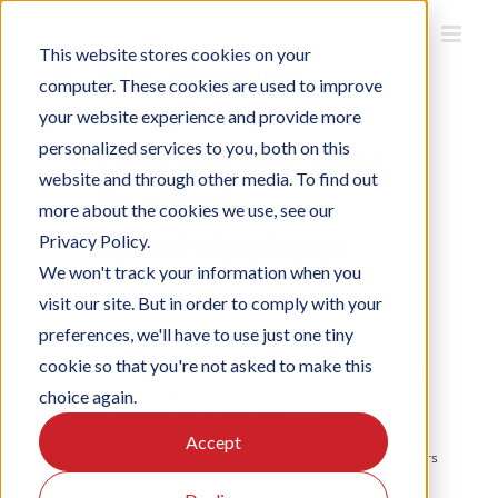
Ga
naar
inhoud
This website stores cookies on your
computer. These cookies are used to improve
your website experience and provide more
Eén entree voor
personalized services to you, both on this
website and through other media. To find out
flexibel
more about the cookies we use, see our
ruimtebeheer
Privacy Policy.
We won't track your information when you
juni 5th, 2018
visit our site. But in order to comply with your
preferences, we'll have to use just one tiny
cookie so that you're not asked to make this
Deze vastgoedinvesteerder en verhuurder van multi-tenant
gebouwen beheert onder andere campussen met
choice again.
researchfaciliteiten als laboratoria en R&D-ruimten.
Accept
Om hun dienstverlening te verbeteren wilden zij hun huurders
de mogelijkheid bieden om op verschillende locaties in
Nederland ruimtes te reserveren. Een belangrijke