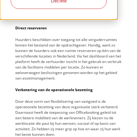
Decline
voorwaarden was dat huurders op eenvoudige wijze via
meerdere applicaties toegang zouden krijgen tot het
Officebooking platform.
Direct reserveren
Huurders beschikken over toegang tot alle vergaderruimtes
binnen het bestand van de opdrachtgever. Handig, want zo
kunnen de huurders ook een ruimte reserveren op één van de
verschillende locaties in Nederland. Via het dashboard van het
platform heeft de verhuurder inzicht in het gebruik en verbruik
van de facilitaire middelen per locatie. Zo kunnen er
weloverwogen beslissingen genomen worden op het gebied
van assetmanagement.
Verbetering van de operationele bezetting
Door deze vorm van flexibilisering van vastgoed is de
operationele bezetting van deze organisatie sterk verbeterd.
Daarnaast heeft de toepassing van Officebooking geleid tot
een betere mobiliteit van de werknemers. Zij kiezen nu de
werklocatie die past bij hun wensen, sociaal of op basis van
activiteit. Zo hebben zij meer grip op hoe en waar zij hun werk
het beste kunnen doen.