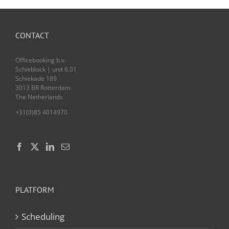
CONTACT
Officebooking b.v.
Schieblock | unit 6.01
Schiekade 189
3013 BR Rotterdam
The Netherlands
+31(0)85 4014970
PLATFORM
Scheduling