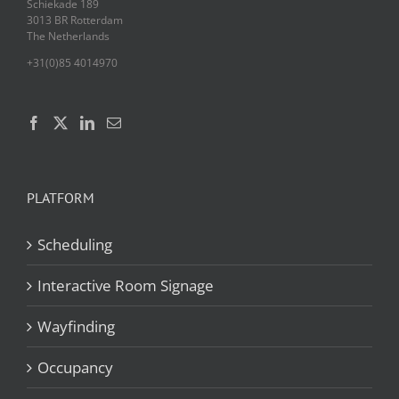
Schiekade 189
3013 BR Rotterdam
The Netherlands
+31(0)85 4014970
PLATFORM
Scheduling
Interactive Room Signage
Wayfinding
Occupancy