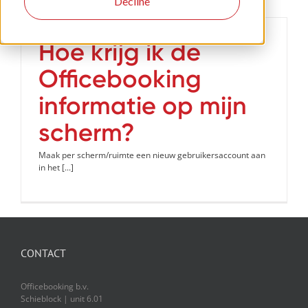
Decline
Hoe krijg ik de
Officebooking
informatie op mijn
scherm?
Maak per scherm/ruimte een nieuw gebruikersaccount aan
in het [...]
CONTACT
Officebooking b.v.
Schieblock | unit 6.01