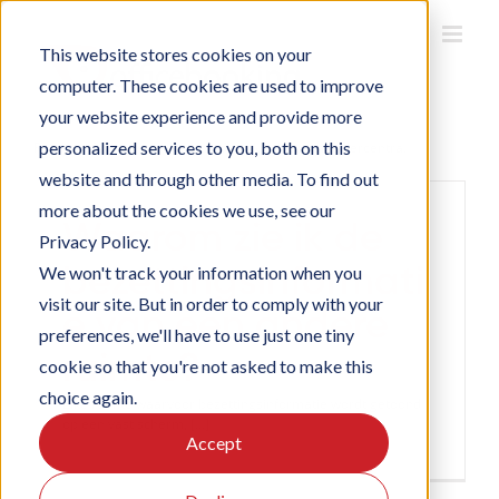
Ga
naar
inhoud
This website stores cookies on your
computer. These cookies are used to improve
your website experience and provide more
personalized services to you, both on this
Ruimte informatie voor wayfinding, kiosk en vergadercentra.
website and through other media. To find out
more about the cookies we use, see our
Waarom zie ik de
Privacy Policy.
bezettingsinformati
We won't track your information when you
visit our site. But in order to comply with your
e van een andere
preferences, we'll have to use just one tiny
ruimte?
cookie so that you're not asked to make this
choice again.
Elke ruimte waarvoor bezettingsinformatie wordt getoond
op een vast scherm, [...]
Accept