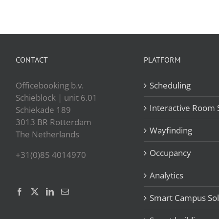
CONTACT
PLATFORM
Officebooking b.v.
Scheduling
Schieblock | unit 6.01
Interactive Room 
Schiekade 189
3013 BR Rotterdam
Wayfinding
The Netherlands
Occupancy
+31(0)85 4014970
Analytics
Smart Campus Sol