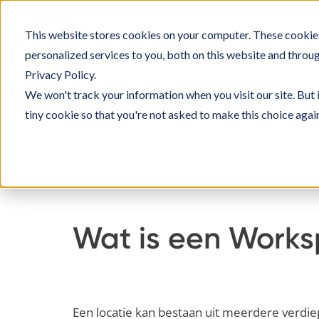
Ga
naar
This website stores cookies on your computer. These cookie
SOLUT
inhoud
personalized services to you, both on this website and throu
Privacy Policy.
We won't track your information when you visit our site. But 
tiny cookie so that you're not asked to make this choice agai
Home
Kennisbank
Officebooking inrich
Wat is een Works
Een locatie kan bestaan uit meerdere verdiep