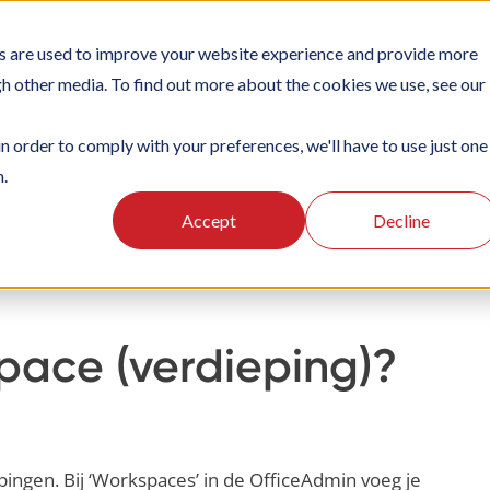
s are used to improve your website experience and provide more
IONS
PLATFORM
SUBSCRIPTIONS
SUPPORT
CAS
gh other media. To find out more about the cookies we use, see our
in order to comply with your preferences, we'll have to use just one
n.
ten
Organisatie instellingen
Verdiepingen inrichten
Accept
Decline
pace (verdieping)?
ingen. Bij ‘Workspaces’ in de OfficeAdmin voeg je