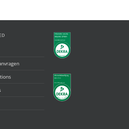
ED
anvragen
tions
s