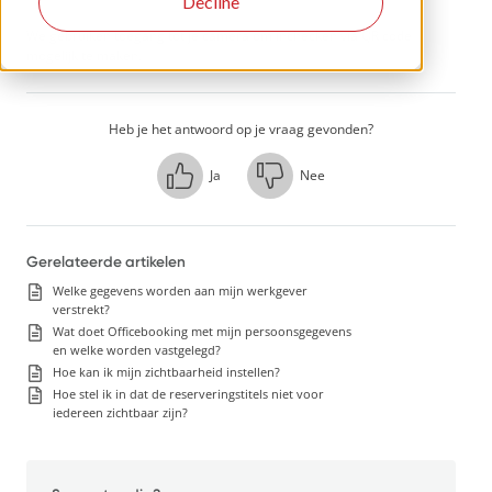
Decline
We gebruiken toegang tot je camera om inchecken via QR code
mogelijk te maken.
Heb je het antwoord op je vraag gevonden?
Ja
Nee
Gerelateerde artikelen
Welke gegevens worden aan mijn werkgever
verstrekt?
Wat doet Officebooking met mijn persoonsgegevens
en welke worden vastgelegd?
Hoe kan ik mijn zichtbaarheid instellen?
Hoe stel ik in dat de reserveringstitels niet voor
iedereen zichtbaar zijn?