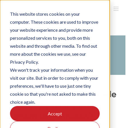
Ga
naar
inhoud
This website stores cookies on your
computer. These cookies are used to improve
your website experience and provide more
personalized services to you, both on this
Search
website and through other media. To find out
For
more about the cookies we use, see our
Home
Kennisbank
Officebooking gebruiken
Privacy Policy.
Privacy voor eindgebruikers
We won't track your information when you
visit our site. But in order to comply with your
preferences, we'll have to use just one tiny
Waarom vraagt de mobiele
cookie so that you're not asked to make this
choice again.
app toestemming om mijn
Accept
camera te gebruiken?