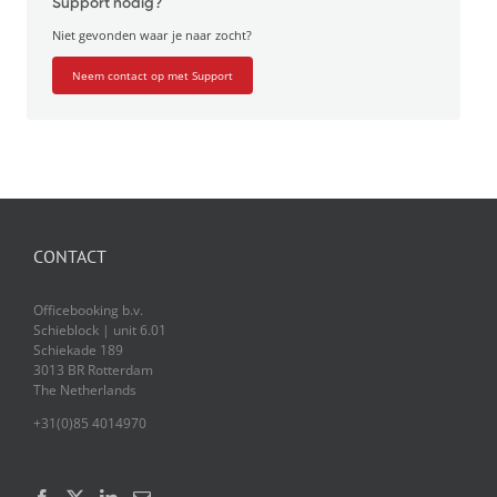
Support nodig?
Niet gevonden waar je naar zocht?
Neem contact op met Support
CONTACT
Officebooking b.v.
Schieblock | unit 6.01
Schiekade 189
3013 BR Rotterdam
The Netherlands
+31(0)85 4014970