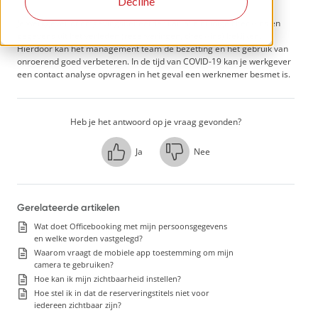
Decline
Je werkgever of omgevingsbeheerder kan alle huidige check-ins en
gegevens uit het verleden (reserveringen, check-ins) bekijken.
Hierdoor kan het management team de bezetting en het gebruik van
onroerend goed verbeteren. In de tijd van COVID-19 kan je werkgever
een contact analyse opvragen in het geval een werknemer besmet is.
Heb je het antwoord op je vraag gevonden?
Ja
Nee
Gerelateerde artikelen
Wat doet Officebooking met mijn persoonsgegevens
en welke worden vastgelegd?
Waarom vraagt de mobiele app toestemming om mijn
camera te gebruiken?
Hoe kan ik mijn zichtbaarheid instellen?
Hoe stel ik in dat de reserveringstitels niet voor
iedereen zichtbaar zijn?