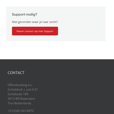
Support nodig?
Niet gevonden waar je naar zocht?
Neem contact op met Support
CONTACT
Officebooking b.v.
Schieblock | unit 6.01
Schiekade 189
3013 BR Rotterdam
The Netherlands
+31(0)85 4014970