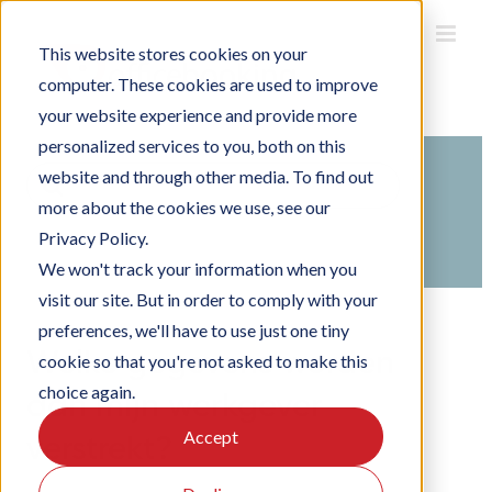
Ga
naar
inhoud
This website stores cookies on your
computer. These cookies are used to improve
your website experience and provide more
personalized services to you, both on this
Search
website and through other media. To find out
For
more about the cookies we use, see our
Home
Kennisbank
Officebooking gebruiken
Privacy Policy.
Privacy voor eindgebruikers
We won't track your information when you
visit our site. But in order to comply with your
preferences, we'll have to use just one tiny
Welke gegevens worden
cookie so that you're not asked to make this
choice again.
aan mijn werkgever
Accept
verstrekt?