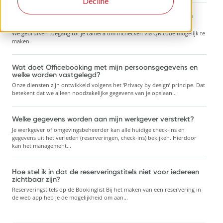
Decline
Waarom vraagt de mobiele app toestemming om mijn
camera te gebruiken?
We gebruiken toegang tot je camera om inchecken via QR code mogelijk te
maken.
Wat doet Officebooking met mijn persoonsgegevens en
welke worden vastgelegd?
Onze diensten zijn ontwikkeld volgens het ‘Privacy by design’ principe. Dat
betekent dat we alleen noodzakelijke gegevens van je opslaan...
Welke gegevens worden aan mijn werkgever verstrekt?
Je werkgever of omgevingsbeheerder kan alle huidige check-ins en
gegevens uit het verleden (reserveringen, check-ins) bekijken. Hierdoor
kan het management...
Hoe stel ik in dat de reserveringstitels niet voor iedereen
zichtbaar zijn?
Reserveringstitels op de Bookinglist Bij het maken van een reservering in
de web app heb je de mogelijkheid om aan...