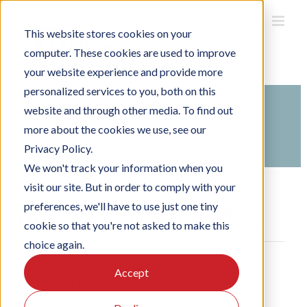
Ga
naar
inhoud
This website stores cookies on your
computer. These cookies are used to improve
your website experience and provide more
personalized services to you, both on this
Search
website and through other media. To find out
For
more about the cookies we use, see our
Home
Kennisbank
Officebooking gebruiken
Privacy Policy.
We won't track your information when you
visit our site. But in order to comply with your
preferences, we'll have to use just one tiny
Privacy voor eindgebruikers
cookie so that you're not asked to make this
Alle antwoorden op jouw vragen omtrent jouw privacy.
choice again.
Hoe kan ik mijn zichtbaarheid instellen?
Accept
In de mobiele app en web app kun via je persoonlijke profiel je
zichtbaarheid instellen. Zet je je zichtbaarheid aan,...