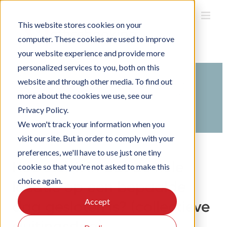
Ga
naar
inhoud
This website stores cookies on your
computer. These cookies are used to improve
your website experience and provide more
personalized services to you, both on this
Search
website and through other media. To find out
For
more about the cookies we use, see our
Home
Kennisbank
Officebooking inrichten
Privacy Policy.
Organisatie instellingen
Locaties inrichten
We won't track your information when you
visit our site. But in order to comply with your
preferences, we'll have to use just one tiny
Hoe stel ik in dat de hele
cookie so that you're not asked to make this
choice again.
locatie op een bepaalde
Accept
dag gesloten is? (collectieve
sluitingsdag)