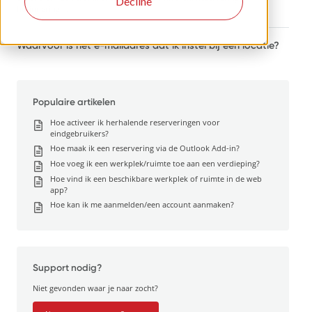
Decline
herinnering:...
Waarvoor is het e-mailadres dat ik instel bij een locatie?
Populaire artikelen
Hoe activeer ik herhalende reserveringen voor
eindgebruikers?
Hoe maak ik een reservering via de Outlook Add-in?
Hoe voeg ik een werkplek/ruimte toe aan een verdieping?
Hoe vind ik een beschikbare werkplek of ruimte in de web
app?
Hoe kan ik me aanmelden/een account aanmaken?
Support nodig?
Niet gevonden waar je naar zocht?