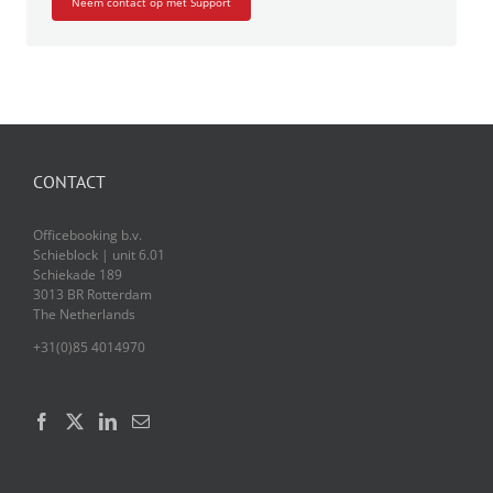
Neem contact op met Support
CONTACT
Officebooking b.v.
Schieblock | unit 6.01
Schiekade 189
3013 BR Rotterdam
The Netherlands
+31(0)85 4014970