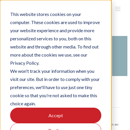
Ga
naar
inhoud
This website stores cookies on your
computer. These cookies are used to improve
your website experience and provide more
personalized services to you, both on this
Search
website and through other media. To find out
For
more about the cookies we use, see our
Home
Kennisbank
Officebooking inrichten
Privacy Policy.
Organisatie instellingen
We won't track your information when you
visit our site. But in order to comply with your
preferences, we'll have to use just one tiny
Meldingen en e-mails instellen
cookie so that you're not asked to make this
Alles over het ontvangen en versturen van e-mails.
choice again.
Accept
Hoe kan ik mijn e-mailvoorkeuren instellen?
Navigeer naar ‘Instellingen’ in het menu. Selecteer het tabje ‘Meldingen en
e-mails’ om de verschillende e-mails te activeren. Reservering