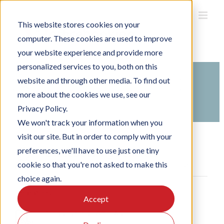
Ga
naar
inhoud
This website stores cookies on your
computer. These cookies are used to improve
your website experience and provide more
personalized services to you, both on this
Search
website and through other media. To find out
For
more about the cookies we use, see our
Home
Kennisbank
Privacy Policy.
We won't track your information when you
visit our site. But in order to comply with your
preferences, we'll have to use just one tiny
Officebooking beheren
cookie so that you're not asked to make this
Je gebouw beheren met OfficeAdmin als Locatiemanager.
choice again.
Integrations
1 Article
Accept
Toegang tot de OfficeAdmin
3 Articles
Hoe kom ik er en wat kan ik er mee?