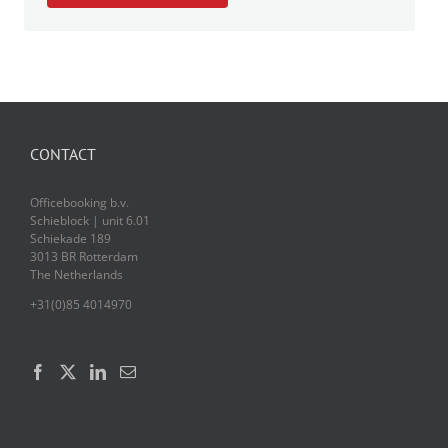
CONTACT
Officebooking b.v.
Schieblock | unit 6.01
Schiekade 189
3013 BR Rotterdam
The Netherlands
+31(0)85 4014970